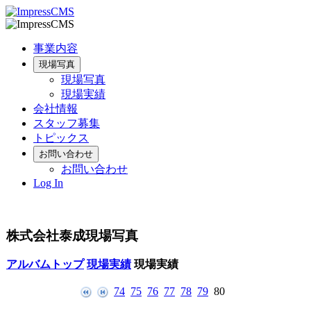
事業内容
現場写真
現場写真
現場実績
会社情報
スタッフ募集
トピックス
お問い合わせ
お問い合わせ
Log In
株式会社泰成現場写真
アルバムトップ
現場実績
現場実績
74
75
76
77
78
79
80